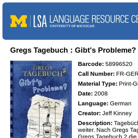
Gregs Tagebuch : Gibt's Probleme? 
Barcode:
58996520
Call Number:
FR-GER
Material Type:
Print-G
Date:
2008
Language:
German
Creator:
Jeff Kinney
Description:
Tagebüc
weiter. Nach Gregs Tag
Gregs Tagebuch 2 die