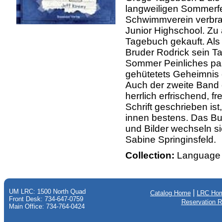
langweiligen Sommerfer
Schwimmverein verbrach
Junior Highschool. Zu 
Tagebuch gekauft. Als 
Bruder Rodrick sein T
Sommer Peinliches pass
gehütetets Geheimnis d
Auch der zweite Band d
herrlich erfrischend, f
Schrift geschrieben ist,
innen bestens. Das Bu
und Bilder wechseln si
Sabine Springinsfeld.
Collection:
Language 
UM LRC: 1500 North Quad
|
Catalog Home
LRC Ho
Front Desk: 734-647-0759
Reservation 
Main Office: 734-764-0424